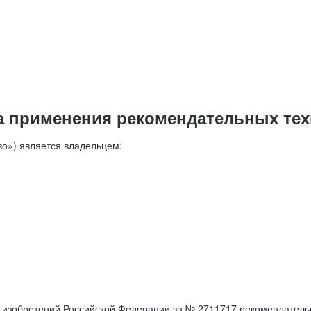
а применения рекомендательных тех
о») является владельцем:
е изобретений Российской Федерации за № 2711717 рекомендатель