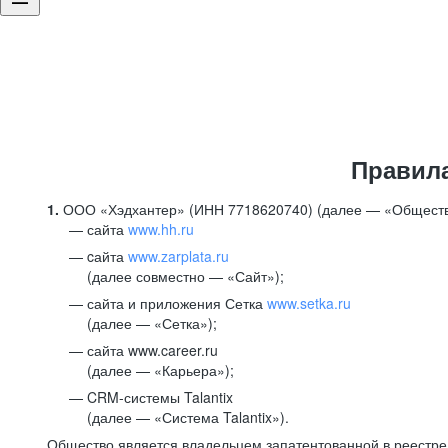
Правил
1.
ООО «Хэдхантер» (ИНН 7718620740) (далее — «Обществ
сайта
www.hh.ru
cайта
www.zarplata.ru
(далее совместно — «Сайт»);
сайта и приложения Сетка
www.setka.ru
(далее — «Сетка»);
сайта www.career.ru
(далее — «Карьера»);
CRM-системы Talantix
(далее — «Система Talantix»).
Общество является владельцем запатентованной в реестр