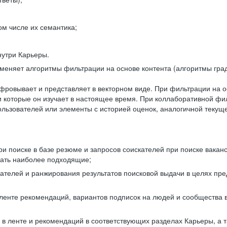
ом числе их семантика;
нутри Карьеры.
еняет алгоритмы фильтрации на основе контента (алгоритмы град
фровывает и представляет в векторном виде. При фильтрации на о
ли которые он изучает в настоящее время. При коллаборативной ф
льзователей или элементы с историей оценок, аналогичной текущ
и поиске в базе резюме и запросов соискателей при поиске вакан
рать наиболее подходящие;
одателей и ранжирования результатов поисковой выдачи в целях п
 ленте рекомендаций, вариантов подписок на людей и сообщества 
 в ленте и рекомендаций в соответствующих разделах Карьеры, а