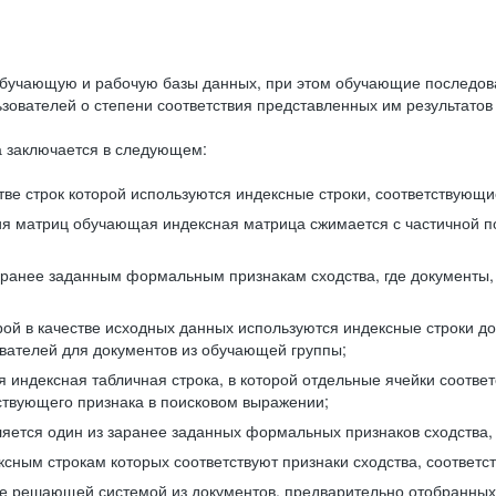
бучающую и рабочую базы данных, при этом обучающие последов
ователей о степени соответствия представленных им результатов 
 заключается в следующем:
ве строк которой используются индексные строки, соответствующ
ия матриц обучающая индексная матрица сжимается с частичной п
аранее заданным формальным признакам сходства, где документы,
ой в качестве исходных данных используются индексные строки д
ователей для документов из обучающей группы;
индексная табличная строка, в которой отдельные ячейки соответ
тствующего признака в поисковом выражении;
ляется один из заранее заданных формальных признаков сходства
ксным строкам которых соответствуют признаки сходства, соотве
е решающей системой из документов, предварительно отобранных 