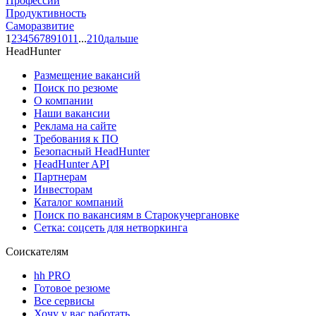
Профессии
Продуктивность
Саморазвитие
1
2
3
4
5
6
7
8
9
10
11
...
210
дальше
HeadHunter
Размещение вакансий
Поиск по резюме
О компании
Наши вакансии
Реклама на сайте
Требования к ПО
Безопасный HeadHunter
HeadHunter API
Партнерам
Инвесторам
Каталог компаний
Поиск по вакансиям в Старокучергановке
Сетка: соцсеть для нетворкинга
Соискателям
hh PRO
Готовое резюме
Все сервисы
Хочу у вас работать