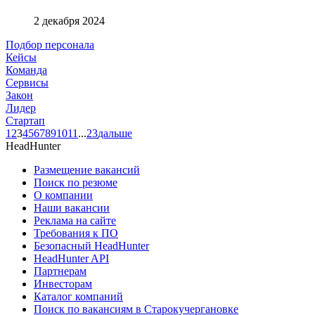
2 декабря 2024
Подбор персонала
Кейсы
Команда
Сервисы
Закон
Лидер
Стартап
1
2
3
4
5
6
7
8
9
10
11
...
23
дальше
HeadHunter
Размещение вакансий
Поиск по резюме
О компании
Наши вакансии
Реклама на сайте
Требования к ПО
Безопасный HeadHunter
HeadHunter API
Партнерам
Инвесторам
Каталог компаний
Поиск по вакансиям в Старокучергановке