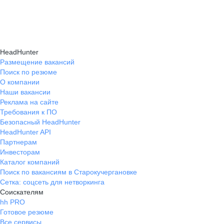
подходящие направления роста и повысить
текущем месте работы и о том, кому он будет
Создать план карьерного роста помогут
эффективность карьерного движения.
полезен, с какими запросами работает.
карьерные эксперты на hh.ru: они определят
Вы точно найдёте того, кто вам нужен!
ваши сильные стороны, поставят цели
HeadHunter
и предложат конкретные шаги для успешного
Размещение вакансий
Поиск по резюме
карьерного продвижения.
О компании
Наши вакансии
Реклама на сайте
Требования к ПО
Безопасный HeadHunter
HeadHunter API
Партнерам
Инвесторам
Каталог компаний
Поиск по вакансиям в Старокучергановке
Сетка: соцсеть для нетворкинга
Соискателям
hh PRO
Готовое резюме
Все сервисы