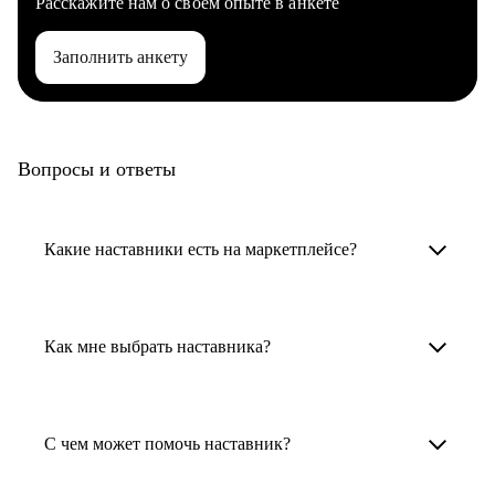
Расскажите нам о своем опыте в анкете
Заполнить анкету
Вопросы и ответы
Какие наставники есть на маркетплейсе?
Карьерные наставники — это HR-
специалисты, карьерные консультанты,
Как мне выбрать наставника?
психологи, резюмерайтеры и менторы.
Умный поиск поможет в три клика выбрать
Менторы работают в ИТ, дизайне, других
наставника для достижения вашей цели.
С чем может помочь наставник?
узкоспециализированных сферах. Они
помогут прокачать навыки, построить