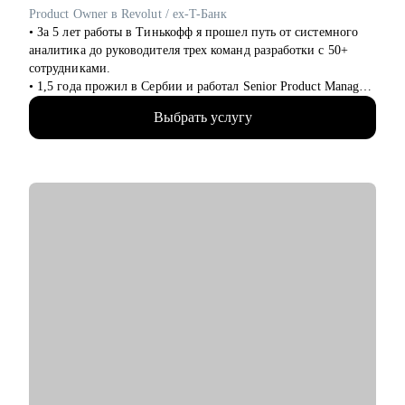
роста специалистов
Product Owner в Revolut / ex-T-Банк
• Построение эффективных медиа-коммуникаций
• За 5 лет работы в Тинькофф я прошел путь от системного
• Аудит существующей структуры и процессов
аналитика до руководителя трех команд разработки с 50+
сотрудниками.
Кому могу помочь:
• 1,5 года прожил в Сербии и работал Senior Product Manager
• Студентам и выпускникам, планирующим строить карьеру в
удаленно в международном стартапе, специализирующемся
PR
Выбрать услугу
на CPaaS-решениях (США, Швеция, Австралия).
• Опытным PR-менеджерам, которым важно выстроить
• Жил в Дубае, переехал в Барселону и работаю Senior
осознанный и эффективный карьерный трек
Product Owner в Revolut.
• Специалистам из смежных индустрий, рассматривающим
• Провел 200+ консультаций (мои менти смогли
переход в PR
релоцироваться в Европу, пройти собеседования на
• Тем, кто недавно вступил в новую роль – и хочет быстрее
выбранные позиции, почувствовать уверенность в своих
адаптироваться и обрести уверенность
силах).
• Провел 100+ собеседований (QA, аналитики, разработчики,
PM).
С чем помогу:
• Усиление вашего резюме, LinkedIn, сопроводительного
письма: расскажу на что hr и нанимающие менеджеры
обращают внимание, помогу выделить достижения
• Тестовое собеседование: расскажу как себя правильно
презентовать, как отвечать на популярные вопросы и за чем