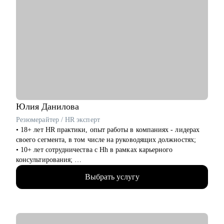
Юлия
Данилова
Резюмерайтер / HR эксперт
• 18+ лет HR практики, опыт работы в компаниях - лидерах
своего сегмента, в том числе на руководящих должностях;
• 10+ лет сотрудничества с Hh в рамках карьерного
консультирования;
• 3000+ составленных резюме для специалистов различного
Выбрать услугу
уровня и специализации;
• 500+ продуктивных карьерных консультаций, подготовки к
интервью и самопрезентации.
С чем помогу: