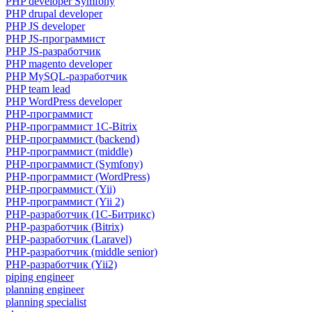
PHP developer Symfony
PHP drupal developer
PHP JS developer
PHP JS-программист
PHP JS-разработчик
PHP magento developer
PHP MySQL-разработчик
PHP team lead
PHP WordPress developer
PHP-программист
PHP-программист 1C-Bitrix
PHP-программист (backend)
PHP-программист (middle)
PHP-программист (Symfony)
PHP-программист (WordPress)
PHP-программист (Yii)
PHP-программист (Yii 2)
PHP-разработчик (1С-Битрикс)
PHP-разработчик (Bitrix)
PHP-разработчик (Laravel)
PHP-разработчик (middle senior)
PHP-разработчик (Yii2)
piping engineer
planning engineer
planning specialist