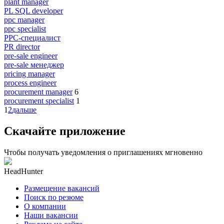
plant manager
PL SQL developer
ppc manager
ppc specialist
PPC-специалист
PR director
pre-sale engineer
pre-sale менеджер
pricing manager
process engineer
procurement manager
6
procurement specialist
1
1
2
дальше
Скачайте приложение
Чтобы получать уведомления о приглашениях мгновенно
HeadHunter
Размещение вакансий
Поиск по резюме
О компании
Наши вакансии