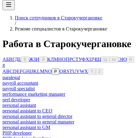
Поиск сотрудников в Старокучергановке
/
Резюме специалистов в Старокучергановке
Работа в Старокучергановке
А
Б
В
Г
Д
Е
Ж
З
И
К
Л
М
Н
О
П
Р
С
Т
У
Ф
Х
Ц
Ч
Ш
Э
Ю
Ё
Й
Щ
Ы
Я
#
A
B
C
D
E
F
G
H
I
J
K
L
M
N
O
Q
R
S
T
U
V
W
X
P
Y
Z
paralegal
payroll accountant
payroll specialist
performance marketing manager
perl developer
personal assistant
personal assistant to CEO
personal assistant to general director
personal assistant to general manager
personal assistant to GM
PHP developer